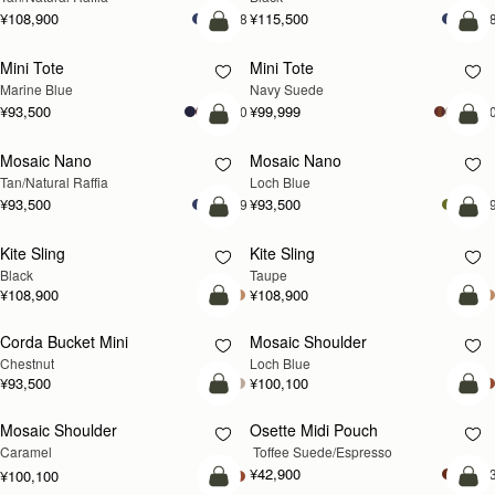
¥108,900
¥115,500
+8
+
カートに追加
カ
Mini Tote
Mini Tote
新登場
Marine Blue
Navy Suede
¥93,500
¥99,999
+10
+1
予約する
カ
Mosaic Nano
Mosaic Nano
予約する
新登場
Tan/Natural Raffia
Loch Blue
¥93,500
¥93,500
+9
+
カートに追加
カ
Kite Sling
Kite Sling
Black
Taupe
¥108,900
¥108,900
カートに追加
カ
Corda Bucket Mini
Mosaic Shoulder
新登場
Chestnut
Loch Blue
¥93,500
¥100,100
予約する
カ
Mosaic Shoulder
Osette Midi Pouch
予約する
Caramel
 Toffee Suede/Espresso
¥42,900
+
¥100,100
カートに追加
カ