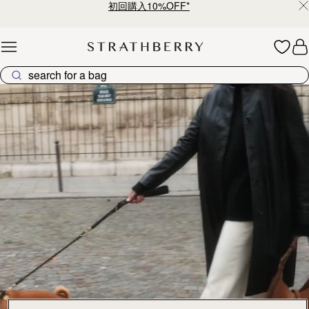
初回購入10%OFF*
Skip to content
ストラスベリーのバッグコレクション – 上質なクラフトマン