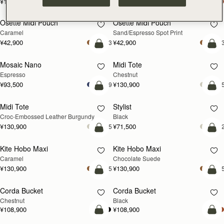
¥115,500
¥115,500
カートに追加
カ
Osette Midi Pouch
Osette Midi Pouch
Caramel
Sand/Espresso Spot Print
¥42,900
¥42,900
+3
+
カートに追加
カ
Mosaic Nano
Midi Tote
Espresso
Chestnut
¥93,500
¥130,900
+9
+
カートに追加
カ
Midi Tote
Stylist
Croc-Embossed Leather Burgundy
Black
¥130,900
¥71,500
+5
+
カートに追加
カ
Kite Hobo Maxi
Kite Hobo Maxi
Caramel
Chocolate Suede
¥130,900
¥130,900
+5
+
カートに追加
カ
Corda Bucket
Corda Bucket
Chestnut
Black
¥108,900
¥108,900
カートに追加
カ