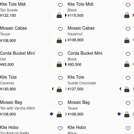
Kite Tote Midi
Kite Tote Midi
Tan Suede
Black
¥122,100
¥115,500
カートに追加
カ
Mosaic Cabas
Mosaic Cabas
新登場
新登場
Taupe
Hazelnut
¥108,900
+
¥108,900
カートに追加
カ
Corda Bucket Mini
Corda Bucket Mini
Oat
Black
¥93,500
¥93,500
カートに追加
カ
Kite Tote
Kite Tote
Caramel
Suede Chocolate
¥130,900
¥137,500
+1
+
カートに追加
カ
Mosaic Bag
Mosaic Bag
Tan with Vanilla Stitch
Taupe
¥108,900
¥108,900
+10
+1
カートに追加
カ
Kite Hobo
Kite Hobo
Tan/Natural Raffia
Black