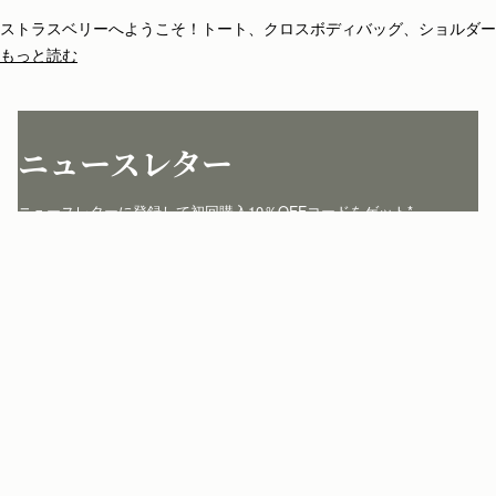
ストラスベリーへようこそ！トート、クロスボディバッグ、ショルダー
バッグ、クラッチやミニバッグなど種類も豊富。ストラスベリーのバッ
もっと読む
グは全て一品一品がスペインの熟練のアルチザンの手によって丁寧に仕
立てられています。シンプルな構造とエレガントなライン、ストラスベ
リーのアイコニックな留め具バークロージャーが、他にはない個性を添
えています。
ニュースレター
ニュースレターに登録して初回購入10％OFFコードをゲット* 
jp.strathberry.com
こちらにメールアドレスをご記入ください
*
登録する
カスタマーサービス
お問い合わせ
私たちについて
配送について
店舗を探す
返品について
マイアカウント
ストラスベリーについて
よくあるご質問