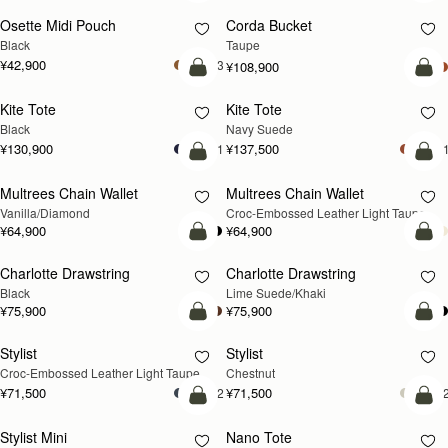
Osette Midi Pouch
Corda Bucket
Black
Taupe
¥42,900
+3
¥108,900
カートに追加
カ
Kite Tote
Kite Tote
新登場
Black
Navy Suede
¥130,900
¥137,500
+1
+
カートに追加
カ
Multrees Chain Wallet
Multrees Chain Wallet
新登場
Vanilla/Diamond
Croc-Embossed Leather Light Taupe
¥64,900
¥64,900
カートに追加
カ
Charlotte Drawstring
Charlotte Drawstring
Black
Lime Suede/Khaki
¥75,900
¥75,900
カートに追加
カ
Stylist
Stylist
新登場
Croc-Embossed Leather Light Taupe
Chestnut
¥71,500
¥71,500
+2
+
カートに追加
カ
Stylist Mini
Nano Tote
新登場