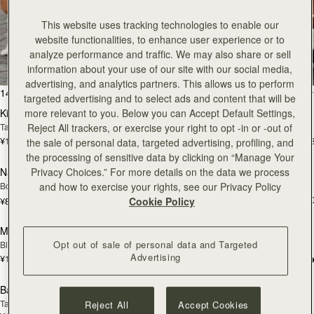
This website uses tracking technologies to enable our
全ての商品を見る
website functionalities, to enhance user experience or to
analyze performance and traffic. We may also share or sell
スペインで丁寧に手作りされています
information about your use of our site with our social media,
advertising, and analytics partners. This allows us to perform
カートに追加
カ
146点のアイテム
絞り込み・並べ替え：
targeted advertising and to select ads and content that will be
Kite Hobo
Kite Hobo
more relevant to you. Below you can Accept Default Settings,
Tan Suede
Espresso
Reject All trackers, or exercise your right to opt -in or -out of
¥115,500
¥115,500
+8
+
the sale of personal data, targeted advertising, profiling, and
カートに追加
カ
the processing of sensitive data by clicking on “Manage Your
Nano Tote
Mosaic Bag
Privacy Choices.” For more details on the data we process
Bottle Green
Caramel
and how to exercise your rights, see our Privacy Policy
¥108,900
+1
¥82,500
Cookie Policy
カートに追加
カ
Mosaic Bag
Charlotte Drawstring
Opt out of sale of personal data and Targeted
Black
Chocolate Suede
Advertising
¥108,900
+10
¥75,900
カートに追加
カ
Barra Mini
Barra Mini
Tan
Espresso
Reject All
Accept Cookies