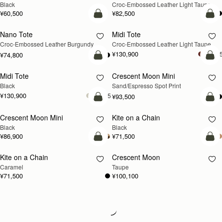
Black
Croc-Embossed Leather Light Taupe
¥60,500
¥82,500
カートに追加
カ
Nano Tote
Midi Tote
新登場
Croc-Embossed Leather Burgundy
Croc-Embossed Leather Light Taupe
¥130,900
+
¥74,800
カートに追加
カ
Midi Tote
Crescent Moon Mini
Black
Sand/Espresso Spot Print
¥130,900
+5
¥93,500
カートに追加
カ
Crescent Moon Mini
Kite on a Chain
Black
Black
¥86,900
¥71,500
カートに追加
カ
Kite on a Chain
Crescent Moon
新登場
新登場
Caramel
Taupe
¥71,500
¥100,100
Loading
Loading...