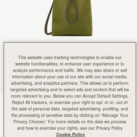
This website uses tracking technologies to enable our
website functionalities, to enhance user experience or to
analyze performance and traffic. We may also share or sell
information about your use of our site with our social media,
advertising, and analytics partners. This allows us to perform
targeted advertising and to select ads and content that will be
more relevant to you. Below you can Accept Default Settings,
Reject All trackers, or exercise your right to opt -in or -out of
Lime Suede/Khaki
(7 色)
the sale of personal data, targeted advertising, profiling, and
the processing of sensitive data by clicking on “Manage Your
Privacy Choices.” For more details on the data we process
and how to exercise your rights, see our Privacy Policy
Cookie Policy