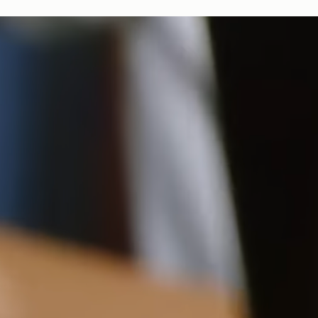
ートバッグに収められており、より持続可能なライフスタイルを
調節可能なクロスボディレザーストラップ
返品
リードするための取り組みの強化を目指しています。
スエードはデリケートな素材のため、色移りが生じる場合が
対象となるすべてのご注文は、30日以内の返品が可能です。
あります。詳しくは下記のお手入れガイドラインをご覧くだ
詳しくは返品ポリシーページをご覧ください。
さい。
18CM (7.1")
ストラスベリーお手入れガイドライン
配送
予約商品の発送予定日は、商品ページおよびチェックアウト画面
に表示されています。エクスプレス配送は、予約商品およびパー
ソナライズ商品にはご利用いただけません。パーソナライズ商品
には通常より追加の処理時間をいただいておりますので、あらか
13.5CM (5.3")
5CM (2.0")
じめご了承ください。
詳しくは配送についてのページをご覧ください。