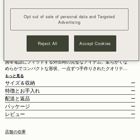
Opt out of sale of personal data and Targeted
Advertising
ニュースレターに登録する
プライバシー保護ポリシー
入荷情報を受け取る
¥35,000以上で配送料無料
Reject All
Accept Cookies
30日間返品可能*
新たに改良されたオゼットミディポーチは、あらゆるサイズの
携帯電話にフィットする外出時の完璧なアイテム。柔らかくな
めらかでコンパクトな形状、一点ずつ手作りされたクオリティ
が自慢。ストラスベリーのシンボル、ミュージック バーのつい
もっと見る
たドローストリングクロージャーが個性をプラス、細身のレザ
サイズ＆収納
ー ストラップで、クロスボディでもショルダ -でも着用可能で
特徴とお手入れ
す。
こちらのバッグの重量は 0.148kg (0.3lbs) 、着用中のモデルの背
配送と返品
丈は 178cm (5'10") です。ストラップの長さは120cm (47.2") で。
スペインで手作り
パッケージ
季節のパレットに鮮やかなコントラストをもたらすライムスエ
Osette Midi Pouch に収納可能のアイテム
イタリアンカウスプリットスエード
日本
レビュー
ードは、軽やかでよりモードな印象に。マットな質感が色の明
カーフレザー
¥35,000
以上のご注文
無料
/ 3-8 営業日
度をやわらかく和らげ、洗練された表情に仕上げています。
お客様からのご注文は、全てリサイクル可能の素材を使用した黒
マイクロファイバーライニング
¥35,000
以下のご注文
¥2,300
/ 3-8 営業日
い専用の箱とダストバッグに収められてお手元に届きます。私た
ゴールドの金具
店舗の在庫
ちの主力製品とシーズンアイテムはすべて、この再利用可能なト
目印のミュージックバー