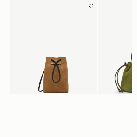
カートに追加
Osette Midi Pouch
Charlotte Drawstrin
 Toffee Suede/Espresso
Lime Suede/Khaki
¥75,900
¥42,900
+3