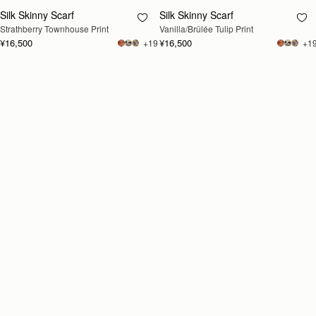
Silk Skinny Scarf
Silk Skinny Scarf
再入荷予定
再入荷予定
Strathberry Townhouse Print
Vanilla/Brûlée Tulip Print
¥16,500
¥16,500
+19
+1