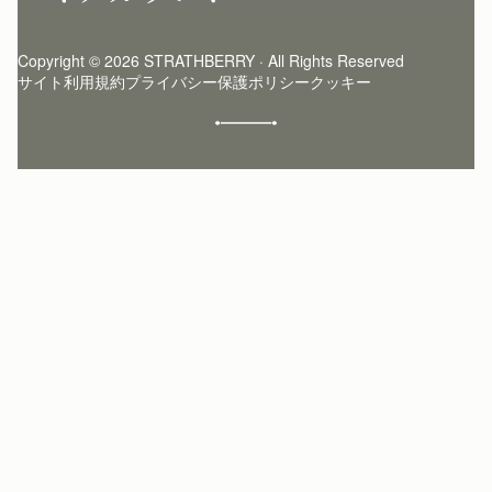
ログイン
ニュースレター登録
お手入れ
サインアップ
ストーリー
模倣品・レプリカについて
Copyright © 2026 STRATHBERRY · All Rights Reserved
ストラスベリーインサイダー
ストラスベリー 愛用 者のスタイリング
サイト利用規約
プライバシー保護ポリシー
クッキー
クラフトマンシップ
環境への配慮
社会奉仕への取り組み