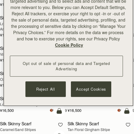
targeted advertising and to select ads and content that will be
¥16,500
+19
¥31,900
more relevant to you. Below you can Accept Default Settings,
カートに追加
カ
Reject All trackers, or exercise your right to opt -in or -out of
Silk Skinny Scarf
Silk Skinny Scarf
新登場
新登場
the sale of personal data, targeted advertising, profiling, and
Loch Blue/Vanilla Edinburgh 
Navy/Red Block Floral
the processing of sensitive data by clicking on “Manage Your
Architecture
Privacy Choices.” For more details on the data we process
¥16,500
¥16,500
+19
+1
カートに追加
カ
and how to exercise your rights, see our Privacy Policy
Cookie Policy
Silk Skinny Scarf
Silk Skinny Scarf
新登場
新登場
Vanilla/Blue Pop Flowers
Light Taupe Wallpaper Flowers
¥16,500
¥16,500
+19
+1
カートに追加
カ
Opt out of sale of personal data and Targeted
Advertising
Silk Skinny Scarf
Silk Skinny Scarf
新登場
Oxblood/Red Wallpaper Flowers
Vanilla Frame Flower Print
¥16,500
¥16,500
+19
+1
カートに追加
カ
Reject All
Accept Cookies
Silk Skinny Scarf
Silk Skinny Scarf
Loch Blue Flower Berry
Dark Green Thistle Print
¥16,500
¥16,500
+19
+1
カートに追加
カ
Silk Skinny Scarf
Silk Skinny Scarf
Caramel/Sand Stripes
Tan Floral Gingham Stripe