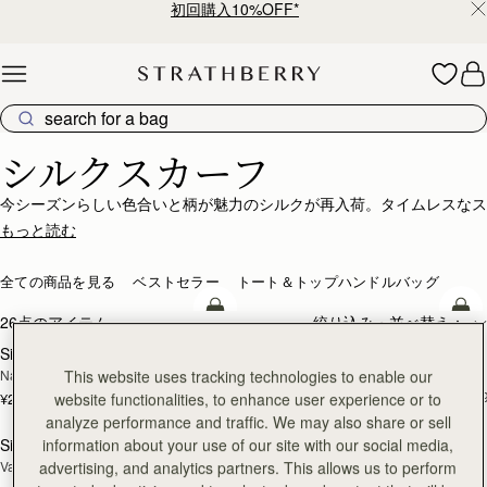
初回購入10%OFF*
Skip to content
シルクアクセサリー – さりげなく洗練をプラス
シルクスカーフ
今シーズンらしい色合いと柄が魅力のシルクが再入荷。タイムレスなス
トラスベリーのバッグに巻いたり飾れば、手軽に個性をプラスできま
もっと読む
す。色味を加えてバッグをシックに演出したり、髪や首元に巻いてアク
セントにしたり - 自分に合った使い方が必ず見つかります。ストラスベ
全ての商品を見る
ベストセラー
トート＆トップハンドルバッグ
リーのシルク製品はUK国内で手作り、柄はストラスベリーのデザイナ
カートに追加
カ
ーが独自に描いたブランドのオリジナルです。
26点のアイテム
絞り込み・並べ替え：
Silk Diamond Scarf
Silk Skinny Scarf
新登場
This website uses tracking technologies to enable our
Navy/Red Block Floral
Caramel/Tan Block Floral
¥16,500
+1
website functionalities, to enhance user experience or to
¥27,500
カートに追加
カ
analyze performance and traffic. We may also share or sell
information about your use of our site with our social media,
Silk Skinny Scarf
Silk Square Scarf
advertising, and analytics partners. This allows us to perform
Vanilla/Forest Green Thistle Print
Cognac/Butter Yellow Bluebell Floral 
Print