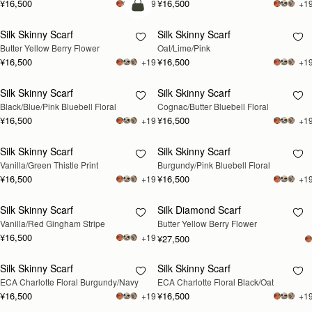
¥16,500
¥16,500
+19
+1
カートに追加
Silk Skinny Scarf
Silk Skinny Scarf
再入荷予定
Butter Yellow Berry Flower
Oat/Lime/Pink
¥16,500
¥16,500
+19
+1
Silk Skinny Scarf
Silk Skinny Scarf
再入荷予定
再入荷予定
Black/Blue/Pink Bluebell Floral
Cognac/Butter Bluebell Floral
¥16,500
¥16,500
+19
+1
Silk Skinny Scarf
Silk Skinny Scarf
再入荷予定
再入荷予定
Vanilla/Green Thistle Print
Burgundy/Pink Bluebell Floral
¥16,500
¥16,500
+19
+1
Silk Skinny Scarf
Silk Diamond Scarf
再入荷予定
再入荷予定
Vanilla/Red Gingham Stripe
Butter Yellow Berry Flower
¥16,500
+19
¥27,500
Silk Skinny Scarf
Silk Skinny Scarf
再入荷予定
再入荷予定
ECA Charlotte Floral Burgundy/Navy
ECA Charlotte Floral Black/Oat
¥16,500
¥16,500
+19
+1