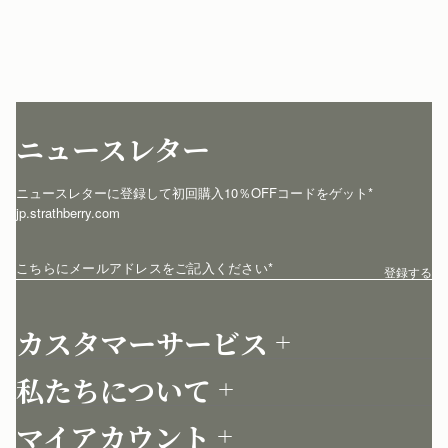
ニュースレター
ニュースレターに登録して初回購入10％OFFコードをゲット* 
jp.strathberry.com
こちらにメールアドレスをご記入ください
*
登録する
カスタマーサービス
お問い合わせ
私たちについて
配送について
店舗を探す
返品について
マイアカウント
ストラスベリーについて
よくあるご質問