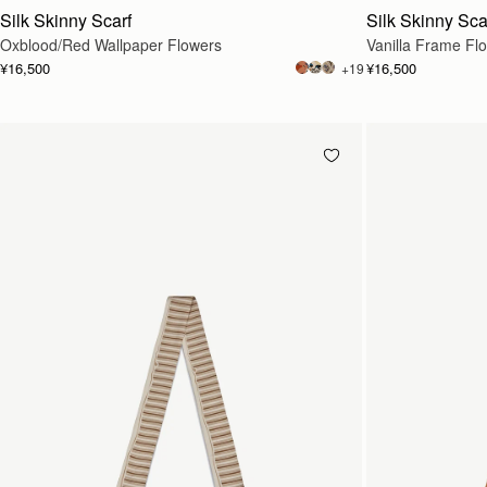
Silk Skinny Scarf
Silk Skinny Sca
Oxblood/Red Wallpaper Flowers
Vanilla Frame Flo
¥16,500
¥16,500
+19