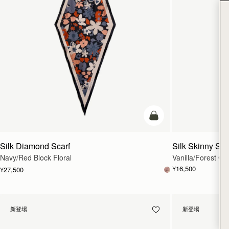
カートに追加
Silk Diamond Scarf
Silk Skinny Sca
Navy/Red Block Floral
Vanilla/Forest Gre
¥16,500
¥27,500
新登場
新登場