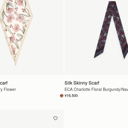
carf
Silk Skinny Scarf
ry Flower
ECA Charlotte Floral Burgundy/Na
¥16,500