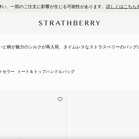
伴い、一部のご注文に影響が生じる可能性があります。
詳しくはこちら
いと柄が魅力のシルクが再入荷。タイムレスなストラスベリーのバッグ
。色味を加えてバッグをシックに演出したり、髪や首元に巻いてアクセント
ります。ストラスベリーのシルク製品はUK国内で手作り、柄はストラ
リジナルです。
トセラー
トート＆トップハンドルバッグ