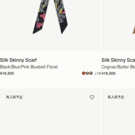
Silk Skinny Scarf
Silk Skinny Sca
Black/Blue/Pink Bluebell Floral
Cognac/Butter Blu
¥16,500
¥16,500
+19
再入荷予定
再入荷予定