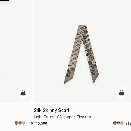
カートに追加
カー
Silk Skinny Scarf
Light Taupe Wallpaper Flowers
¥16,500
+19
+1