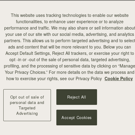
This website uses tracking technologies to enable our website
functionalities, to enhance user experience or to analyze
performance and traffic. We may also share or sell information abou
your use of our site with our social media, advertising, and analytics
partners. This allows us to perform targeted advertising and to selec
ads and content that will be more relevant to you. Below you can
Accept Default Settings, Reject All trackers, or exercise your right to
opt -in or -out of the sale of personal data, targeted advertising,
profiling, and the processing of sensitive data by clicking on “Manag
カートに追加
Your Privacy Choices.” For more details on the data we process and
how to exercise your rights, see our Privacy Policy
Cookie Policy
rf
Silk Skinny Scarf
en Thistle Print
Caramel/Tan Block Floral
Opt out of sale of
Reject All
¥16,500
+19
personal data and
Targeted
Advertising
Accept Cookies
新登場