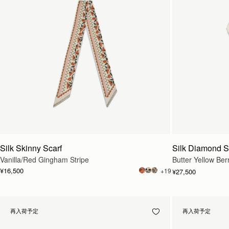
Silk Skinny Scarf
Silk Diamond S
Vanilla/Red Gingham Stripe
Butter Yellow Ber
¥16,500
+19
¥27,500
再入荷予定
再入荷予定