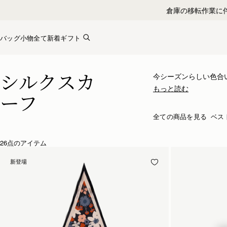
Skip to content
倉庫の移転作業に
バッグ
小物全て
新着
ギフト
シルクアクセサリー – さりげなく洗練をプラス
シルクスカ
今シーズンらしい色合
個性をプラスできます
もっと読む
ーフ
た使い方が必ず見つか
に描いたブランドのオ
全ての商品を見る
ベス
26点のアイテム
新登場