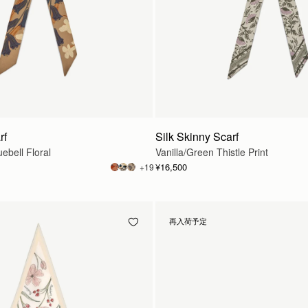
rf
Silk Skinny Scarf
ebell Floral
Vanilla/Green Thistle Print
¥16,500
+19
再入荷予定