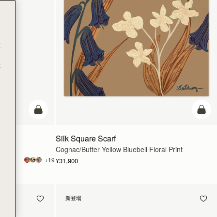
t
t
e
カートに追加
カー
Silk Square Scarf
Cognac/Butter Yellow Bluebell Floral Print
+19
¥31,900
新登場