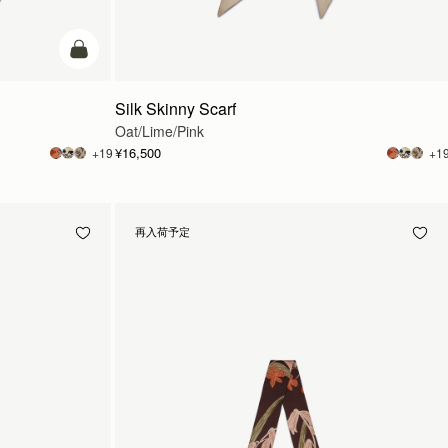
カートに追加
Silk Skinny Scarf
Oat/Lime/Pink
¥16,500
+19
+1
再入荷予定