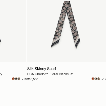
Silk Skinny Scarf
vy
ECA Charlotte Floral Black/Oat
¥16,500
+19
+1