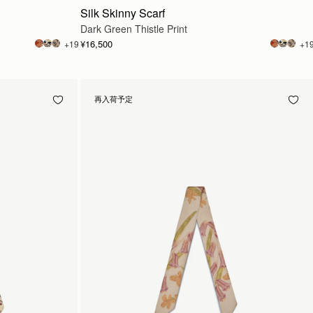
Silk Skinny Scarf
Dark Green Thistle Print
¥16,500
+19
+1
再入荷予定