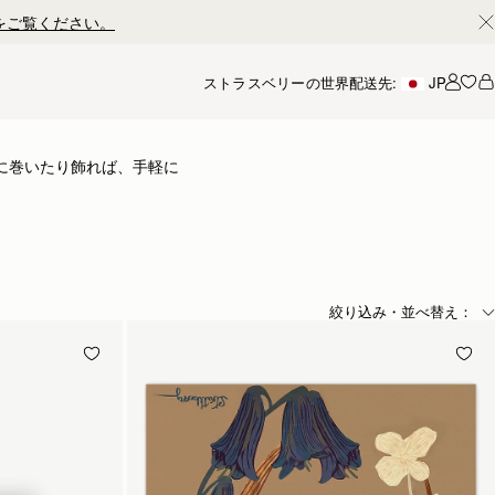
をご覧ください。
ストラスベリーの世界
配送先:
JP
アカ
に巻いたり飾れば、手軽に
にしたり - 自分に合っ
スベリーのデザイナーが独自
絞り込み・並べ替え：