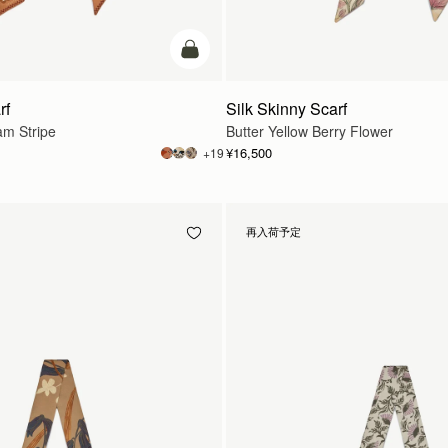
カートに追加
rf
Silk Skinny Scarf
am Stripe
Butter Yellow Berry Flower
¥16,500
+19
再入荷予定