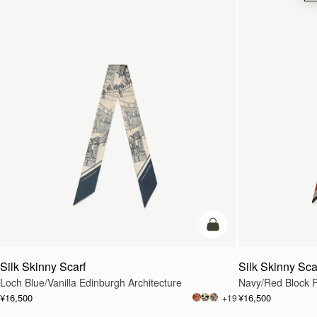
カートに追加
Silk Skinny Scarf
Silk Skinny Sca
Loch Blue/Vanilla Edinburgh Architecture
Navy/Red Block F
¥16,500
¥16,500
+19