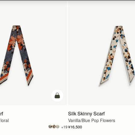
カートに追加
rf
Silk Skinny Scarf
loral
Vanilla/Blue Pop Flowers
¥16,500
+19