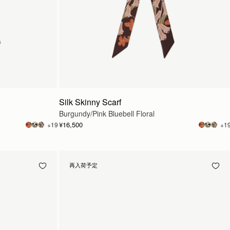
Silk Skinny Scarf
Burgundy/Pink Bluebell Floral
¥16,500
+19
+1
再入荷予定