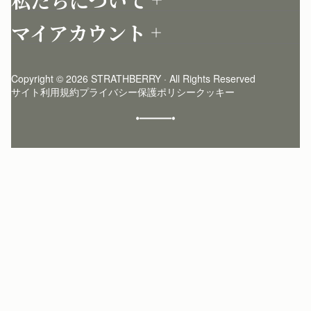
私たちについて
配送について
店舗を探す
返品について
マイアカウント
ストラスベリーについて
よくあるご質問
ログイン
ニュースレター登録
お手入れ
サインアップ
ストーリー
模倣品・レプリカについて
Copyright © 2026 STRATHBERRY · All Rights Reserved
ストラスベリーインサイダー
ストラスベリー 愛用 者のスタイリング
サイト利用規約
プライバシー保護ポリシー
クッキー
クラフトマンシップ
環境への配慮
社会奉仕への取り組み