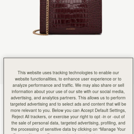
Rating:
5
Author:
Christine K.
Good quality leather and packaging.
Good quality leather and packaging.
Rating:
5
Author:
Chiara P.
I love this new purchase,
I love this new purchase, compact yet spaciuos, the grey shade goes with everything and the 
Rating:
5
Author:
Angela P.
The perfect purse for Summer!
The perfect purse for Summer! I can’t wait to use it.
Rating:
5
Author:
政良 姚.
精緻柔軟，輕巧美麗，適合各種時候使用它。
This website uses tracking technologies to enable our
精緻柔軟，輕巧美麗，適合各種時候使用它。
website functionalities, to enhance user experience or to
Rating:
5
Author:
Tania L.
analyze performance and traffic. We may also share or sell
Beautiful bag I love it
information about your use of our site with our social media,
Croc-Embossed Burgundy
(14 色)
Beautiful bag I love it
advertising, and analytics partners. This allows us to perform
Rating:
5
targeted advertising and to select ads and content that will be
more relevant to you. Below you can Accept Default Settings,
Reject All trackers, or exercise your right to opt -in or -out of
the sale of personal data, targeted advertising, profiling, and
the processing of sensitive data by clicking on “Manage Your