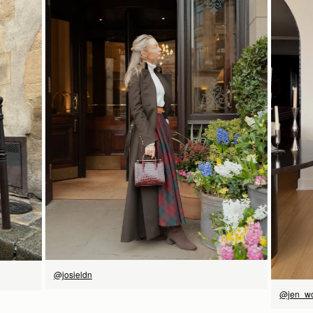
ストラスベリーお手入れガイドライン
予約商品の発送予定日は、商品ページおよびチェックアウト画面
16.5CM (6.5")
に表示されています。エクスプレス配送は、予約商品およびパー
ソナライズ商品にはご利用いただけません。パーソナライズ商品
には通常より追加の処理時間をいただいておりますので、あらか
じめご了承ください。
詳しくは配送についてのページをご覧ください。
21CM (8.3")
9CM (3.5")
今すぐ見る
@josieldn
@jen_w