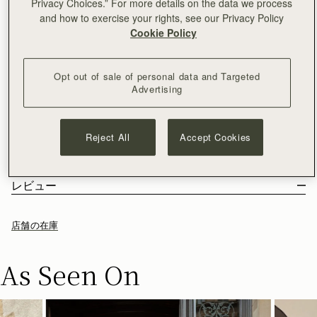
Privacy Choices.” For more details on the data we process
カートに追加
and how to exercise your rights, see our Privacy Policy
¥35,000以上で配送料無料
Cookie Policy
30日間返品可能*
ベストセラーのトートにマストな新サイズが登場 - The Mini
Toteは、何シーズンにもわたって愛用できる、毎日使っても飽
Opt out of sale of personal data and Targeted
きのこないナノとミディ・トートの中間サイズのバッグです。
Advertising
もっと見る
Melville Street Wallet
と相性抜群。
また、付け替え用のクロスボ
サイズ＆収納
ディストラップでさらなるスタイルの変化をお楽しみいただけ
特徴とお手入れ
ます
。
Reject All
Accept Cookies
こちらのバッグの重量は 0.5kg (1.1lbs) 、着用中のモデルの背丈
配送と返品
は 180cm (5'11") です。ストラップの長さ 115cm (45.3") ストラ
スペインで手作り
パッケージ
ップの高さ 55cm (21.7"). 内部の高さ13cm (5.1"), 幅19.5cm (7.7")
100％クロコダイル型押しカーフレザー
日本
レビュー
に奥行き 8.5cm (3.3")。
マイクロファイバーライニング
¥35,000
以上のご注文
無料
/ 3-8 営業日
お客様からのご注文は、全てリサイクル可能の素材を使用した黒
Mini Tote に収納可能のアイテム
ゴールドの金具
¥35,000
以下のご注文
¥2,300
/ 3-8 営業日
い専用の箱とダストバッグに収められてお手元に届きます。私た
目印のミュージックバー
店舗の在庫
ちの主力製品とシーズンアイテムはすべて、この再利用可能なト
マグネットの留め具付き
ートバッグに収められており、より持続可能なライフスタイルを
レザートップハンドル
返品
リードするための取り組みの強化を目指しています。
As Seen On
内ポケット付き
対象となるすべてのご注文は、30日以内の返品が可能です。
保護用の底鋲
詳しくは返品ポリシーページをご覧ください。
肩の部分にレザーをあしらったゴールドチェーンストラップ
付き
配送