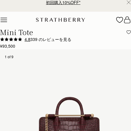
初回購入10%OFF*
Skip to content
Mini Tote
4.8
339 のレビューを見る
Author:
Monika C.
¥93,500
LOVE IT
LOVE IT
1 of 9
Rating:
5
Author:
Laila A.
Nice color Nice bag
Nice color Nice bag
Rating:
5
Author:
ROBYN F.
Love it
Love it
Rating:
5
Author:
susan d.
Beautiful bag,absolutely stunning. Excellent service
Beautiful bag,absolutely stunning. Excellent service and communication.
Rating:
5
Author:
Sanobar W.
I’m in love with the
I’m in love with the craftsmanship and feel. Everything is so beautiful down to the last detail.