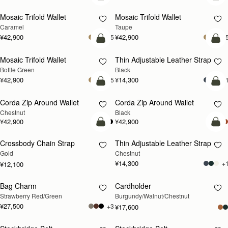
Mosaic Trifold Wallet
Mosaic Trifold Wallet
Caramel
Taupe
¥42,900
¥42,900
+5
+
カートに追加
カ
Mosaic Trifold Wallet
Thin Adjustable Leather Strap
Bottle Green
Black
¥42,900
¥14,300
+5
+
カートに追加
カ
Corda Zip Around Wallet
Corda Zip Around Wallet
Chestnut
Black
¥42,900
¥42,900
カートに追加
カ
Crossbody Chain Strap
Thin Adjustable Leather Strap
Gold
Chestnut
¥14,300
+
¥12,100
Bag Charm
Cardholder
再入荷予定
再入荷予定
Strawberry Red/Green
Burgundy/Walnut/Chestnut
¥27,500
+3
¥17,600