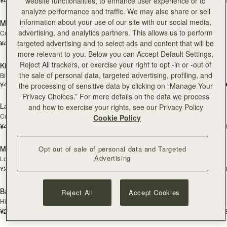
¥42,900
¥42,900
website functionalities, to enhance user experience or to
+5
+
カートに追加
カ
analyze performance and traffic. We may also share or sell
information about your use of our site with our social media,
Melville Street Wallet
Crescent Wallet
新登場
advertising, and analytics partners. This allows us to perform
Croc-Embossed Leather Light Taupe
Black
¥42,900
targeted advertising and to select ads and content that will be
+2
¥42,900
カートに追加
カ
more relevant to you. Below you can Accept Default Settings,
Reject All trackers, or exercise your right to opt -in or -out of
Kite Medium Trifold Wallet
Kite Medium Trifold Wallet
the sale of personal data, targeted advertising, profiling, and
Black
Caramel
¥49,500
¥49,500
the processing of sensitive data by clicking on “Manage Your
カートに追加
カ
Privacy Choices.” For more details on the data we process
Large Melville Street Wallet
Large Melville Street Wallet
and how to exercise your rights, see our Privacy Policy
新登場
新登場
Croc-Embossed Leather Light Taupe
Walnut
Cookie Policy
¥49,500
¥49,500
+1
+
カートに追加
カ
Multrees Sunglasses Case
Multrees Sunglasses Case
Opt out of sale of personal data and Targeted
新登場
新登場
Advertising
Loch Blue
Walnut
¥27,500
¥27,500
+1
+
カートに追加
カ
Bag Charm
Bag Charm
Reject All
Accept Cookies
新登場
新登場
Highland Cow Taupe
Highland Cow Dark Chocolate
¥25,300
¥25,300
+3
+
カートに追加
カ