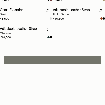
Chain Extender
Adjustable Leather Strap
再入荷予定
再入荷予定
Gold
Bottle Green
¥5,500
¥16,500
Adjustable Leather Strap
再入荷予定
Chestnut
¥16,500
ニュースレター
ニュースレターに登録して初回購入10％OFFコードをゲット* 
jp.strathberry.com
こちらにメールアドレスをご記入ください
*
登録する