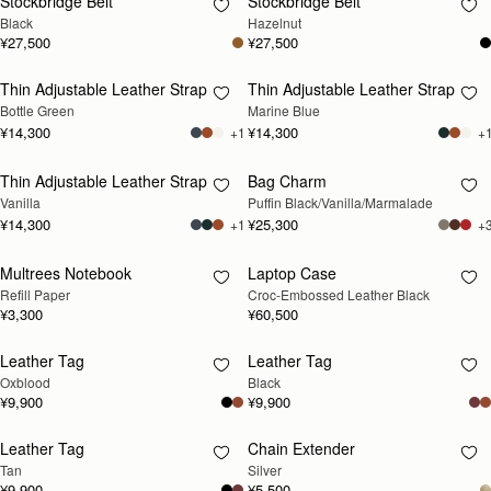
Stockbridge Belt
Stockbridge Belt
再入荷予定
再入荷予定
Black
Hazelnut
¥27,500
¥27,500
Thin Adjustable Leather Strap
Thin Adjustable Leather Strap
再入荷予定
再入荷予定
Bottle Green
Marine Blue
¥14,300
¥14,300
+1
+
Thin Adjustable Leather Strap
Bag Charm
再入荷予定
再入荷予定
Vanilla
Puffin Black/Vanilla/Marmalade
¥14,300
¥25,300
+1
+
Multrees Notebook
Laptop Case
再入荷予定
再入荷予定
Refill Paper
Croc-Embossed Leather Black
¥3,300
¥60,500
Leather Tag
Leather Tag
再入荷予定
再入荷予定
Oxblood
Black
¥9,900
¥9,900
Leather Tag
Chain Extender
再入荷予定
再入荷予定
Tan
Silver
¥9,900
¥5,500