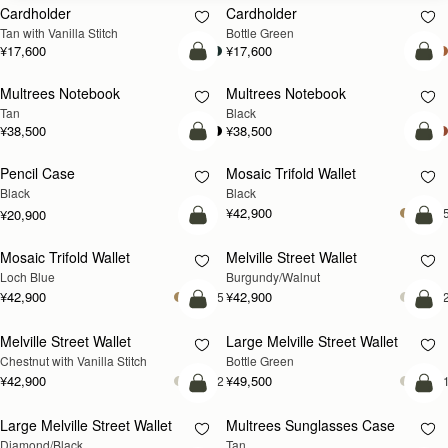
Cardholder
Cardholder
Tan with Vanilla Stitch
Bottle Green
¥17,600
¥17,600
カートに追加
カ
Multrees Notebook
Multrees Notebook
Tan
Black
¥38,500
¥38,500
カートに追加
カ
Pencil Case
Mosaic Trifold Wallet
Black
Black
¥42,900
+
¥20,900
カートに追加
カ
Mosaic Trifold Wallet
Melville Street Wallet
新登場
新登場
Loch Blue
Burgundy/Walnut
¥42,900
¥42,900
+5
+
カートに追加
カ
Melville Street Wallet
Large Melville Street Wallet
Chestnut with Vanilla Stitch
Bottle Green
¥42,900
¥49,500
+2
+
カートに追加
カ
Large Melville Street Wallet
Multrees Sunglasses Case
Diamond/Black
Tan