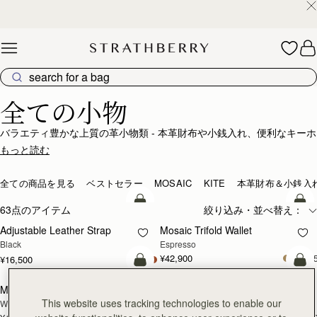
¥35,000円以上お買い上げで配送無料
Skip to content
ラグジュアリーアクセサリー – 日常に洗練をプラス
全ての小物
バラエティ豊かな上質の革小物類 - 本革財布や小銭入れ、便利なキーホ
ルダーやジュエリーボックスはどれもタイムレスな魅力のアイテムで
もっと読む
す。
全ての商品を見る
ベストセラー
MOSAIC
KITE
本革財布＆小銭入
カートに追加
カ
63点のアイテム
絞り込み・並べ替え：
Adjustable Leather Strap
Mosaic Trifold Wallet
Black
Espresso
¥42,900
+
¥16,500
カートに追加
カ
Mosaic Trifold Wallet
Melville Street Wallet
新登場
This website uses tracking technologies to enable our
Walnut
Black