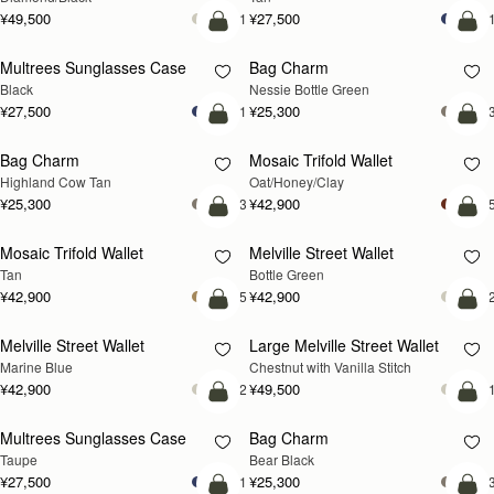
¥49,500
¥27,500
+1
+
カートに追加
カ
Multrees Sunglasses Case
Bag Charm
Black
Nessie Bottle Green
¥27,500
¥25,300
+1
+
カートに追加
カ
Bag Charm
Mosaic Trifold Wallet
Highland Cow Tan
Oat/Honey/Clay
¥25,300
¥42,900
+3
+
カートに追加
カ
Mosaic Trifold Wallet
Melville Street Wallet
Tan
Bottle Green
¥42,900
¥42,900
+5
+
カートに追加
カ
Melville Street Wallet
Large Melville Street Wallet
Marine Blue
Chestnut with Vanilla Stitch
¥42,900
¥49,500
+2
+
カートに追加
カ
Multrees Sunglasses Case
Bag Charm
Taupe
Bear Black
¥27,500
¥25,300
+1
+
カートに追加
カ