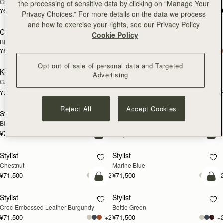
Croc-Embossed Leather Light Taupe
Sand/Espresso Spot Print
the processing of sensitive data by clicking on “Manage Your
¥64,900
¥93,500
Privacy Choices.” For more details on the data we process
カートに追加
カ
and how to exercise your rights, see our Privacy Policy
Crescent Moon Mini
Kite on a Chain
Cookie Policy
Black
Black
¥86,900
¥71,500
カートに追加
カ
Opt out of sale of personal data and Targeted
Kite on a Chain
Stylist
新登場
新登場
Advertising
Caramel
Croc-Embossed Leather Light Taupe
¥71,500
+
¥71,500
カートに追加
カ
Reject All
Accept Cookies
Stylist
Multrees Chain Wallet
Black
Black
¥71,500
+2
¥64,900
カートに追加
カ
Stylist
Stylist
Chestnut
Marine Blue
¥71,500
¥71,500
+2
+
カートに追加
カ
Stylist
Stylist
Croc-Embossed Leather Burgundy
Bottle Green
¥71,500
¥71,500
+2
+