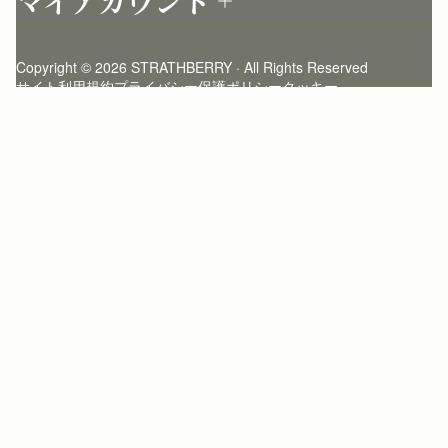
マイアカウント
ストラスベリーについて
よくあるご質問
ログイン
ニュースレター登録
お手入れ
サインアップ
ストーリー
模倣品・レプリカについて
Copyright © 2026 STRATHBERRY · All Rights Reserved
ストラスベリーインサイダー
ストラスベリー 愛用 者のスタイリング
サイト利用規約
プライバシー保護ポリシー
クッキー
クラフトマンシップ
環境への配慮
社会奉仕への取り組み