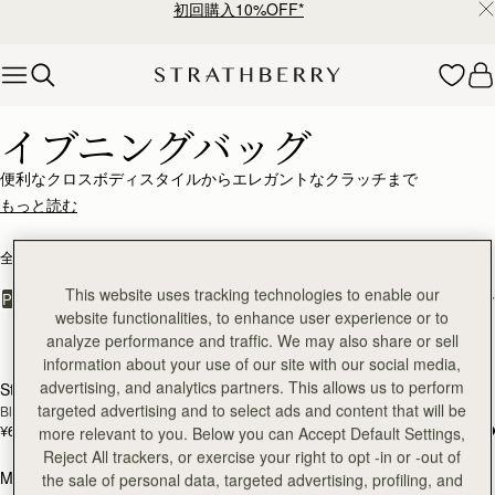
初回購入10%OFF*
Skip to content
イブニングバッグ – 華やかな夜にふさわしい洗練されたデザ
イブニングバッグ
便利なクロスボディスタイルからエレガントなクラッチまで
Strathberryのイブニングバッグでドレスアップをよりエレガントに、
もっと読む
再発見してみてください。結婚式やナイトアウトなどでも、次の外出に
ぴったりのラグジュアリーなバッグをぜひ見つけてみてください。
全ての商品を見る
ベストセラー
MOSAIC
KITE
This website uses tracking technologies to enable our
絞り込み・並べ替え：
PRODUCT
MODEL
website functionalities, to enhance user experience or to
14点のアイテム
analyze performance and traffic. We may also share or sell
カートに追加
カ
information about your use of our site with our social media,
advertising, and analytics partners. This allows us to perform
Stylist Mini
Multrees Chain Wallet
targeted advertising and to select ads and content that will be
Black
Vanilla/Diamond
¥60,500
¥64,900
more relevant to you. Below you can Accept Default Settings,
カートに追加
カ
Reject All trackers, or exercise your right to opt -in or -out of
Multrees Chain Wallet
Crescent Moon Mini
the sale of personal data, targeted advertising, profiling, and
新登場