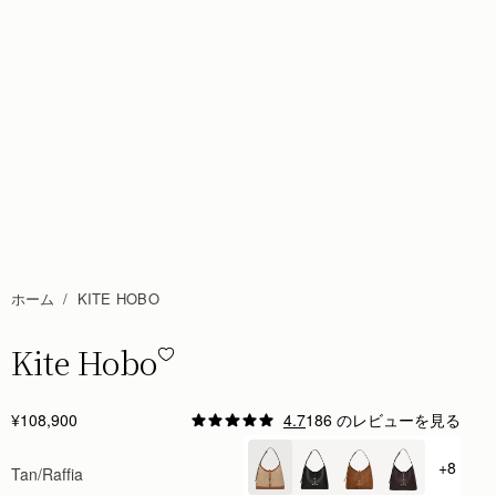
ホーム
KITE HOBO
Kite Hobo
Kite Hobo - Tan/Natural Raffia
¥108,900
4.7
186 のレビューを見る
+8
Tan/Raffia
+ {val