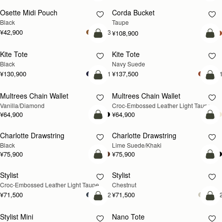
Osette Midi Pouch
Corda Bucket
Black
Taupe
¥42,900
+3
¥108,900
カートに追加
カ
Kite Tote
Kite Tote
新登場
Black
Navy Suede
¥130,900
¥137,500
+1
+
カートに追加
カ
Multrees Chain Wallet
Multrees Chain Wallet
新登場
Vanilla/Diamond
Croc-Embossed Leather Light Taupe
¥64,900
¥64,900
カートに追加
カ
Charlotte Drawstring
Charlotte Drawstring
Black
Lime Suede/Khaki
¥75,900
¥75,900
カートに追加
カ
Stylist
Stylist
新登場
Croc-Embossed Leather Light Taupe
Chestnut
¥71,500
¥71,500
+2
+
カートに追加
カ
Stylist Mini
Nano Tote
新登場