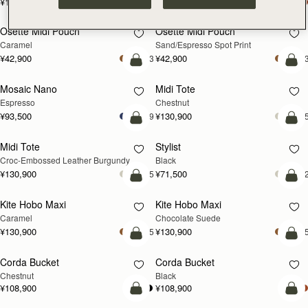
¥115,500
¥115,500
カートに追加
カ
Osette Midi Pouch
Osette Midi Pouch
Caramel
Sand/Espresso Spot Print
¥42,900
¥42,900
+3
+
カートに追加
カ
Mosaic Nano
Midi Tote
Espresso
Chestnut
¥93,500
¥130,900
+9
+
カートに追加
カ
Midi Tote
Stylist
Croc-Embossed Leather Burgundy
Black
¥130,900
¥71,500
+5
+
カートに追加
カ
Kite Hobo Maxi
Kite Hobo Maxi
Caramel
Chocolate Suede
¥130,900
¥130,900
+5
+
カートに追加
カ
Corda Bucket
Corda Bucket
Chestnut
Black
¥108,900
¥108,900
カートに追加
カ