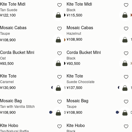
Kite Tote Midi
Kite Tote Midi
Tan Suede
Black
¥122,100
¥115,500
カートに追加
カ
Mosaic Cabas
Mosaic Cabas
新登場
新登場
Taupe
Hazelnut
¥108,900
+
¥108,900
カートに追加
カ
Corda Bucket Mini
Corda Bucket Mini
Oat
Black
¥93,500
¥93,500
カートに追加
カ
Kite Tote
Kite Tote
Caramel
Suede Chocolate
¥130,900
¥137,500
+1
+
カートに追加
カ
Mosaic Bag
Mosaic Bag
Tan with Vanilla Stitch
Taupe
¥108,900
¥108,900
+10
+1
カートに追加
カ
Kite Hobo
Kite Hobo
Tan/Natural Raffia
Black