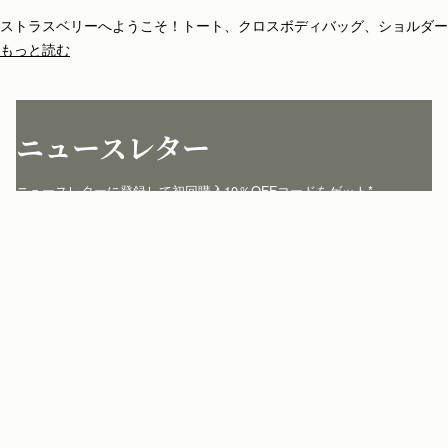
ストラスベリーへようこそ！トート、クロスボディバッグ、ショルダー
バッグ、クラッチやミニバッグなど種類も豊富。ストラスベリーのバッ
もっと読む
グは全て一品一品がスペインの熟練のアルチザンの手によって丁寧に仕
立てられています。シンプルな構造とエレガントなライン、ストラスベ
リーのアイコニックな留め具バークロージャーが、他にはない個性を添
えています。
ニュースレター
ニュースレターに登録して初回購入10％OFFコードをゲット* 
jp.strathberry.com
こちらにメールアドレスをご記入ください
*
登録する
カスタマーサービス
お問い合わせ
私たちについて
配送について
店舗を探す
返品について
マイアカウント
ストラスベリーについて
よくあるご質問