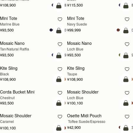
¥108,900
¥115,500
+8
+
カートに追加
カ
Mini Tote
Mini Tote
新登場
Marine Blue
Navy Suede
¥93,500
¥99,999
+10
+1
予約する
カ
Mosaic Nano
Mosaic Nano
予約する
新登場
Tan/Natural Raffia
Loch Blue
¥93,500
¥93,500
+9
+
カートに追加
カ
Kite Sling
Kite Sling
Black
Taupe
¥108,900
¥108,900
カートに追加
カ
Corda Bucket Mini
Mosaic Shoulder
新登場
Chestnut
Loch Blue
¥93,500
¥100,100
予約する
カ
Mosaic Shoulder
Osette Midi Pouch
予約する
Caramel
 Toffee Suede/Espresso
¥42,900
+
¥100,100
カートに追加
カ