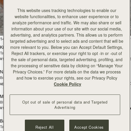
This website uses tracking technologies to enable our
全ての商品を見る
website functionalities, to enhance user experience or to
analyze performance and traffic. We may also share or sell
スペインで丁寧に手作りされています
information about your use of our site with our social media,
advertising, and analytics partners. This allows us to perform
カートに追加
カ
146点のアイテム
絞り込み・並べ替え：
targeted advertising and to select ads and content that will be
Kite Hobo
Kite Hobo
more relevant to you. Below you can Accept Default Settings,
Tan Suede
Espresso
Reject All trackers, or exercise your right to opt -in or -out of
¥115,500
¥115,500
+8
+
the sale of personal data, targeted advertising, profiling, and
カートに追加
カ
the processing of sensitive data by clicking on “Manage Your
Nano Tote
Mosaic Bag
Privacy Choices.” For more details on the data we process
Bottle Green
Caramel
and how to exercise your rights, see our Privacy Policy
¥108,900
+1
¥82,500
Cookie Policy
カートに追加
カ
Mosaic Bag
Charlotte Drawstring
Opt out of sale of personal data and Targeted
Black
Chocolate Suede
Advertising
¥108,900
+10
¥75,900
カートに追加
カ
Barra Mini
Barra Mini
Tan
Espresso
Reject All
Accept Cookies