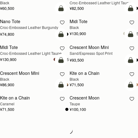
Black
Croc-Embossed Leather Light Taupe
¥60,500
¥82,500
カートに追加
カ
Nano Tote
Midi Tote
Croc-Embossed Leather Burgundy
Black
¥130,900
+
¥74,800
カートに追加
カ
Midi Tote
Crescent Moon Mini
新登場
Croc-Embossed Leather Light Taupe
Sand/Espresso Spot Print
¥130,900
+5
¥93,500
カートに追加
カ
Crescent Moon Mini
Kite on a Chain
Black
Black
¥86,900
¥71,500
カートに追加
カ
Kite on a Chain
Crescent Moon
新登場
新登場
Caramel
Taupe
¥71,500
¥100,100
Loading
Loading...