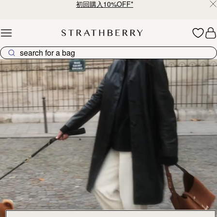
初回購入10%OFF*
Skip to content
ストラスベリーのバッグコレクション – 上質なクラフトマン